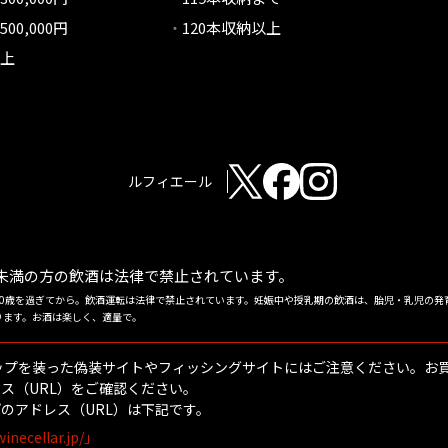
500,000円
120本収納以上
以上
ルフィエール
歳未満の方の飲酒は
法律で禁止されています。
20歳を過ぎてから。飲酒運転は法律で禁止されています。妊娠中や授乳期の飲酒は、胎児・乳児の発
ります。お酒は楽しく、適量で。
ップを装った偽装サイトやフィッシングサイトにはご注意ください。お
ス（URL）をご確認ください。
のアドレス（URL）は下記です。
winecellar.jp/」