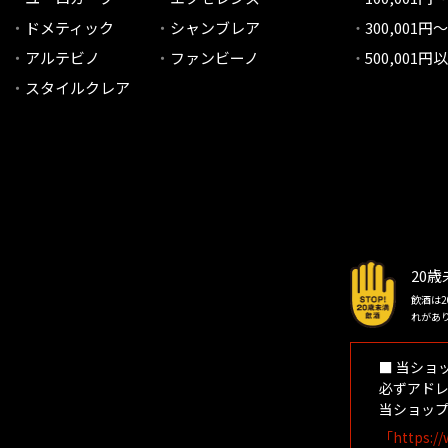
ドメティック
シャンブレア
300,001円～
アルテビノ
ファンビーノ
500,001円
スタイルクレア
20
飲酒は
れがあ
■ 当ショ
必ずアドレ
当ショップ
「https://