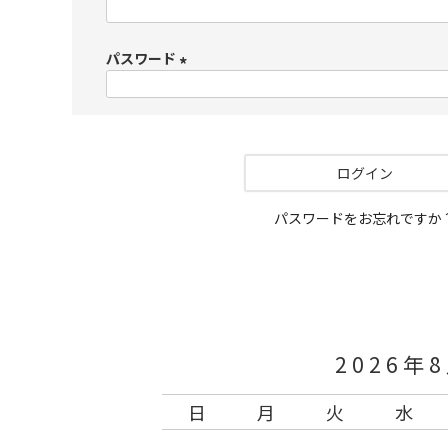
(
必
パスワード
須
)
(
必
須
)
ログイン
パスワードをお忘れですか
2026年
日
月
火
水