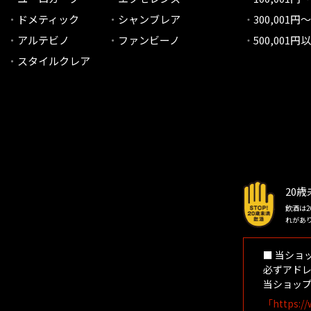
ドメティック
シャンブレア
300,001円～
アルテビノ
ファンビーノ
500,001円
スタイルクレア
20
飲酒は
れがあ
■ 当ショ
必ずアドレ
当ショップ
「https://