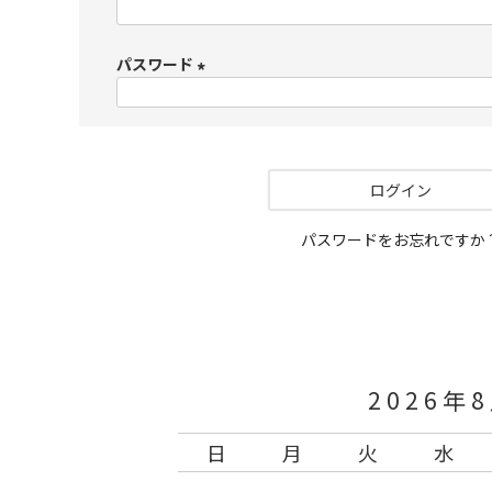
(
必
パスワード
須
)
(
必
須
)
ログイン
パスワードをお忘れですか
2026年
日
月
火
水