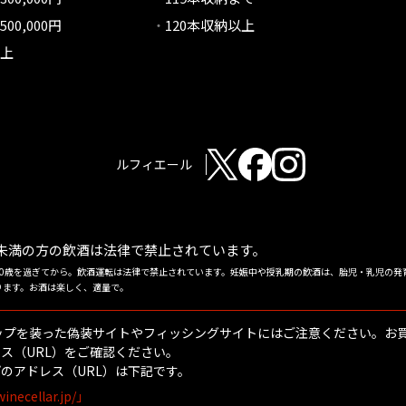
500,000円
120本収納以上
以上
ルフィエール
歳未満の方の飲酒は
法律で禁止されています。
20歳を過ぎてから。飲酒運転は法律で禁止されています。妊娠中や授乳期の飲酒は、胎児・乳児の発
ります。お酒は楽しく、適量で。
ップを装った偽装サイトやフィッシングサイトにはご注意ください。お
ス（URL）をご確認ください。
のアドレス（URL）は下記です。
winecellar.jp/」