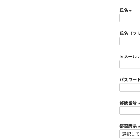
氏名
(
必
氏名（フ
須
)
Ｅメール
パスワー
郵便番号
(
都道府県
)
(