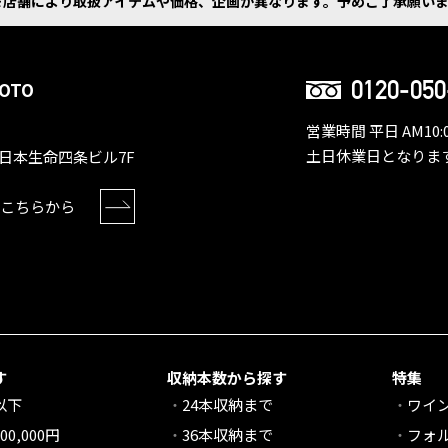
※店舗により取扱アイテムや価格、企画が異なります。
予めご了承願いま
0120-050
OTO
営業時間 平日 AM10:0
土日休業日となりま
日本生命四条ビル7F
こちらから
す
収納本数から探す
特集
円以下
24本収納まで
ワイ
00,000円
36本収納まで
フォ