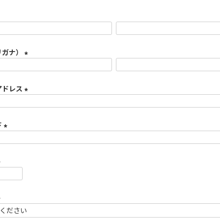
リガナ）
(
必
アドレス
須
)
(
必
ド
須
)
(
必
須
)
必
須