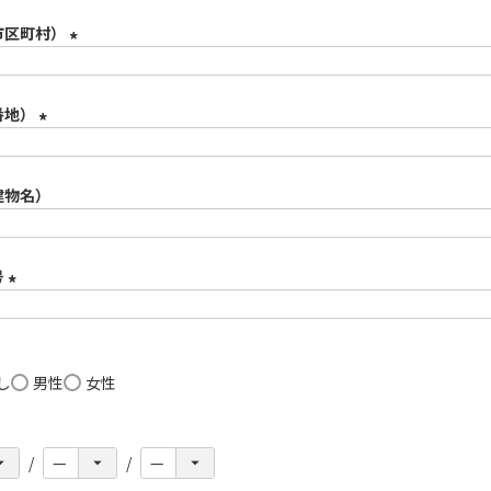
必
市区町村）
須
(
必
番地）
須
)
(
必
建物名）
須
)
号
(
必
須
し
男性
女性
)