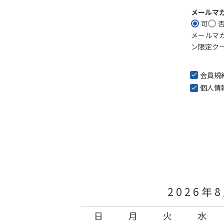
メールマ
可
メールマ
ン限定ク
会員規
個人情
2026年
日
月
火
水