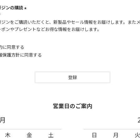
ガジンの購読
否
(
ガジンをご購読いただくと、新製品やセール情報をお届けします。また
必
ーポンやプレゼントなどお得な情報をお届けします。
須
)
約
に同意する
報保護方針
に同意する
登録
営業日のご案内
8月
木
金
土
日
月