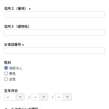
必
住所２（番地）
須
)
(
必
住所３（建物名）
須
)
お電話番号
(
必
性別
須
指定なし
)
男性
女性
生年月日
メールマガジンの購読