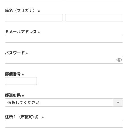
必
氏名（フリガナ）
須
)
(
必
Ｅメールアドレス
須
)
(
必
パスワード
須
)
(
必
郵便番号
須
)
(
必
都道府県
須
)
(
必
住所１（市区町村）
須
)
(