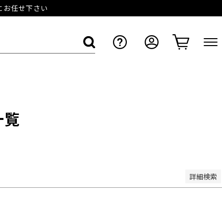
店にお任せ下さい
し商品
なし商品を表示しない
順
登録順
価格が安い順
価格が高い順
優先度順
一覧
ュー順
キーワードヒット順
詳細検索