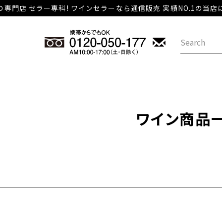
専門店 セラー専科! ワインセラーなら通信販売 実績NO.1の当
在庫な
在庫
並び順
新着
〜
ワイン商品
レビ
検索