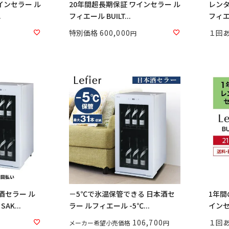
インセラー ル
20年間超長期保証 ワインセラー ル
レンタ
.
フィエール BUILT...
フィエー
特別価格
600,000
１回
酒セラー ル
－5℃で氷温保管できる 日本酒セ
1年間
K...
ラー ルフィエール -5℃...
インセ
106,700
１回
メーカー希望小売価格