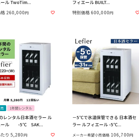
ル TwoTim...
フィエール BUILT...
価格
260,000
特別価格
600,000
販売
1年間レンタル
のレンタル日本酒セラー ル
－5℃で氷温保管できる 日本酒セ
ール -5℃ SAK...
ラー ルフィエール -5℃...
あたり
5,280
106,700
メーカー希望小売価格