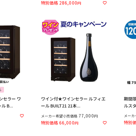
特別価格
286,000
ル
ンセラー ワ
ワイン付★ワインセラー ルフィエ
期間限
 B...
ール BUILT21 21本...
ルスタ
77,000
メーカ
メーカー希望小売価格
特別
特別価格
66,000