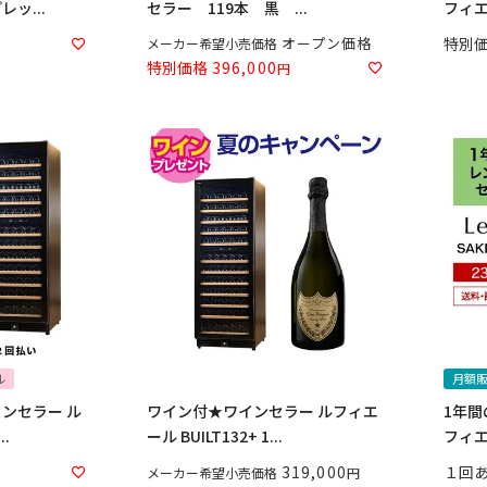
ッ...
セラー 119本 黒 ...
フィエー
オープン価格
特別
メーカー希望小売価格
特別価格
396,000
ル
月額
ンセラー ル
ワイン付★ワインセラー ルフィエ
1年間
..
ール BUILT132+ 1...
フィエ
319,000
１回
メーカー希望小売価格