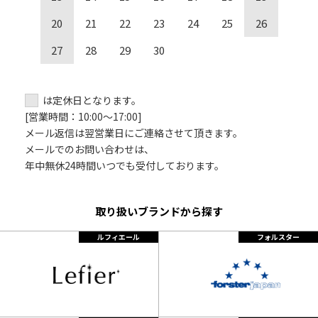
おいて行うものとします。
20
21
22
23
24
25
26
個人情報の目的外利用、通常の利用場所からの持ち出し、外
部への送信等の個人情報の漏えい行為をいたしません。
27
28
29
30
当社従業者は、業務上知り得た個人情報の内容をみだりに第
三者に知らせたり、不当な目的に使用したりいたしませ
ん。その業務に係る職を退いた後も同様とし、必要な措置
は定休日となります。
を講じます。
[営業時間：10:00～17:00]
メール返信は翌営業日にご連絡させて頂きます。
個人情報の開示について
メールでのお問い合わせは、
当社は、お客様が自己の個人情報について、開示、訂正、使
年中無休24時間いつでも受付しております。
用停止、消去等の権利を有していることを確認した後、お
客様からのこれらの要求に応じます。
当社は、お客様からの同意を得ることなく、委託業務以外で
取り扱いブランドから探す
お客様の個人情報を第三者に提供することはありません。
ルフィエール
フォルスター
ただし、法令により開示を求められた場合、裁判所や警察
等の公的機関からの開示を求められた場合には、お客様の
同意を得ずに個人情報を開示することがあります。
また上記項目に関して、必要に応じ内容を改定することがあり