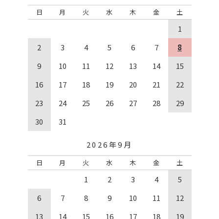
す。
日
月
火
水
木
金
土
個人情報の管理について
1
当社は、お客様の個人情報の入手にあたり、適法かつ公正な
2
3
4
5
6
7
8
手段によって行い、不正な方法により入手しないことはも
ちろん、個人情報の主体である本人から利用目的等につい
9
10
11
12
13
14
15
て同意をとるか、当社インターネットホームページに必要
16
17
18
19
20
21
22
事項を公表します。
当社は、個人情報を間接的に入手する場合、入手する個人情
23
24
25
26
27
28
29
報について、提供者が本人から適正に入手したものである
かどうかを確認し、契約上の手当てをします。
30
31
当社は、お客様の個人情報の紛失、破壊、改ざん及び漏えい
等を防止するため、必要な体制を整え、不正アクセス対
2026年9月
策、コンピュータウイルス対策など適切な情報セキュリテ
ィ対策を講じます。
日
月
火
水
木
金
土
当社は、委託業務先とは必ず個人情報の保護を義務とした契
1
2
3
4
5
約を締結し、委託業務先が個人情報の保護を適切に行うよ
うに管理いたします。
6
7
8
9
10
11
12
個人情報の利用は、収集目的の範囲内で、具体的な業務に応
じ権限を与えられた者のみが、業務の遂行上必要な限りに
13
14
15
16
17
18
19