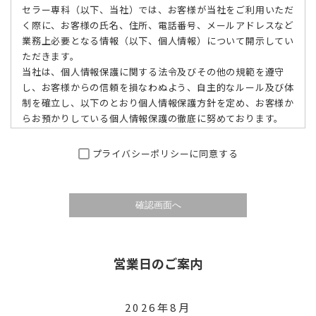
セラー専科（以下、当社）では、お客様が当社をご利用いただ
く際に、お客様の氏名、住所、電話番号、メールアドレスなど
業務上必要となる情報（以下、個人情報）について開示してい
ただきます。
当社は、個人情報保護に関する法令及びその他の規範を遵守
し、お客様からの信頼を損なわぬよう、自主的なルール及び体
制を確立し、以下のとおり個人情報保護方針を定め、お客様か
らお預かりしている個人情報保護の徹底に努めております。
個人情報の利用目的
プライバシーポリシーに同意する
お客様の個人情報は、商品のお届け及び代金の請求、またはご
注文内容や配送方法などの連絡や確認、サービス・有用な情報
の提供、当社のサービス改善、お客様からのご要望やお問い合
わせに対する回答をするため、その他正当な目的のためのみ利
用するものとします。
上記以外の目的で利用する場合には、個人情報をご提供いただ
営業日のご案内
く際に予め目的を明示いたします。
また、代金の請求に関連してご指定いただいたクレジットカー
ド番号、銀行口座などのお支払情報を利用する場合がありま
2026年8月