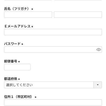
必
氏名（フリガナ）
須
)
(
必
Ｅメールアドレス
須
)
(
必
パスワード
須
)
(
必
郵便番号
須
)
(
必
都道府県
須
)
(
必
住所１（市区町村）
須
)
(