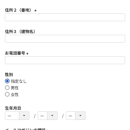
必
住所２（番地）
須
)
(
必
住所３（建物名）
須
)
お電話番号
(
必
性別
須
指定なし
)
男性
女性
生年月日
メールマガジンの購読