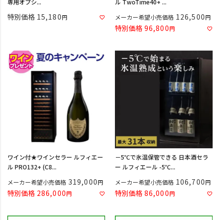
専用オプシ...
ル TwoTime40+ ...
特別価格
15,180
126,500
メーカー希望小売価格
特別価格
96,800
ワイン付★ワインセラー ルフィエー
－5℃で氷温保管できる 日本酒セラ
ル PRO132+ (C8...
ー ルフィエール -5℃...
319,000
106,700
メーカー希望小売価格
メーカー希望小売価格
特別価格
286,000
特別価格
86,000