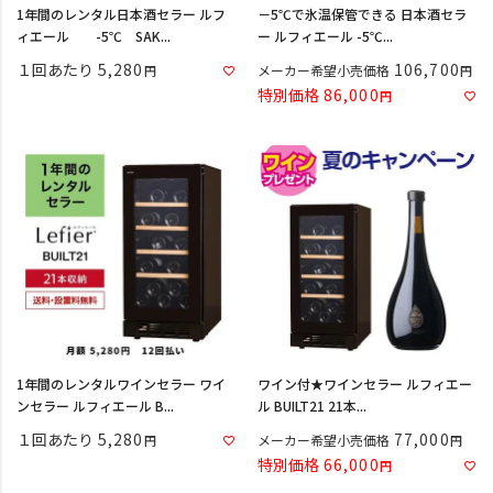
1年間のレンタル日本酒セラー ルフ
－5℃で氷温保管できる 日本酒セラ
ィエール -5℃ SAK...
ー ルフィエール -5℃...
１回あたり
5,280
106,700
メーカー希望小売価格
特別価格
86,000
1年間のレンタルワインセラー ワイ
ワイン付★ワインセラー ルフィエー
ンセラー ルフィエール B...
ル BUILT21 21本...
１回あたり
5,280
77,000
メーカー希望小売価格
特別価格
66,000