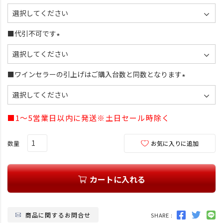
(
必
須
■代引不可です
)
(
必
須
■ワインセラーの引上げはご購入台数と同数となります
)
(
必
須
■1～5営業日以内に発送※土日セール時除く
)
お気に入りに追加
カートに入れる
商品に関するお問合せ
SHARE :