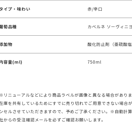
タイプ・味わい
赤/辛口
葡萄品種
カベルネ ソーヴィニ
添加物
酸化防止剤（亜硫酸
内容量(ml)
750ml
※リニューアルなどにより商品ラベルが画像と異なる場合があり
在庫を共有しているためにすでに売り切れでご用意できない場合
ンセルさせていただきますので、予めご了承ください。※自動計
社からの受注確認メールを必ずご確認お願いします。