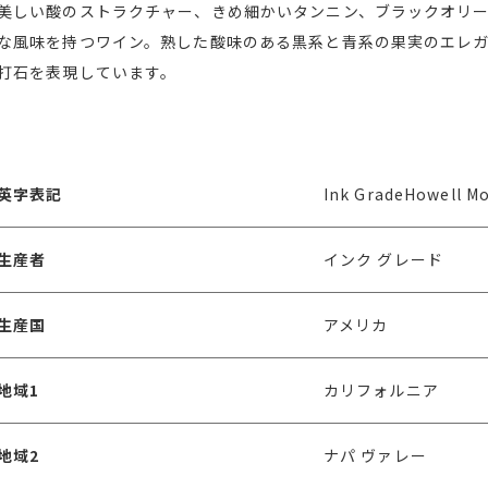
美しい酸のストラクチャー、きめ細かいタンニン、ブラックオリ
な風味を持つワイン。熟した酸味のある黒系と青系の果実のエレ
打石を表現しています。
英字表記
Ink GradeHowell M
生産者
インク グレード
生産国
アメリカ
地域1
カリフォルニア
地域2
ナパ ヴァレー