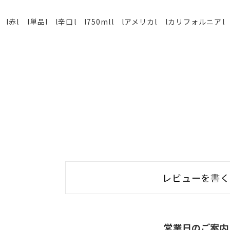
l赤l l単品l l辛口l l750mll lアメリカl lカリフォルニ
レビューを書
営業日のご案内