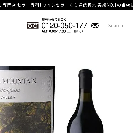
専門店 セラー専科! ワインセラーなら通信販売 実績NO.1の当