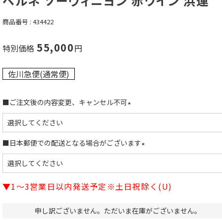
ベルネ ソーヴィニヨン 赤ワイン 浜運
商品番号
434422
55,000
特別価格
佐川急便(通常便)
■ご注文後の内容変更、キャンセル不可
(
必
須
■日本郵便での配送となる場合がございます
)
(
必
須
▼1～3営業日以内発送予定※土日祝除く(U)
)
申し訳ございません。ただいま在庫がございません。