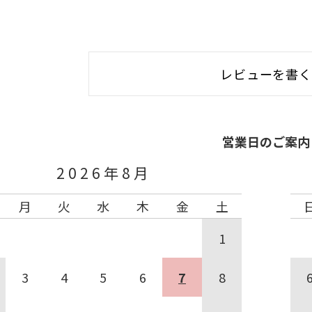
レビューを書
営業日のご案内
2026年8月
月
火
水
木
金
土
1
3
4
5
6
7
8