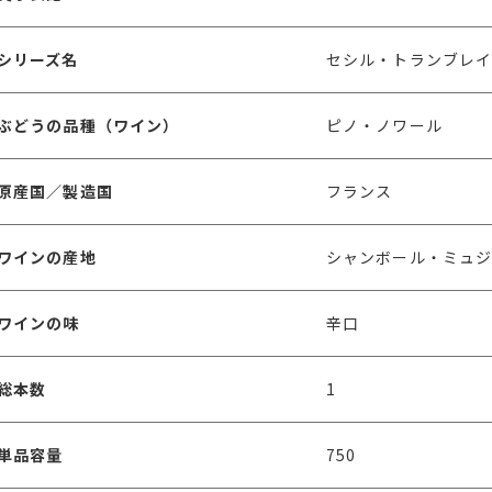
シリーズ名
セシル・トランブレ
ぶどうの品種（ワイン）
ピノ・ノワール
原産国／製造国
フランス
ワインの産地
シャンボール・ミュ
ワインの味
辛口
総本数
1
単品容量
750