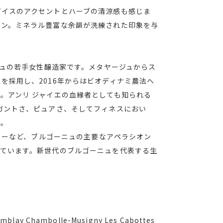
パイスのアクセントとハーブの清涼感も感じま
ニン。ミネラル豊富な余韻が洗練された印象を与
ニュの若手女性醸造家です。メタヤージュからス
を採用し、2016年からはビオディナミ農法へ
。アンリ ジャイエの血縁者としても知られる
ガントさ、ピュアさ、そしてフィネスにおい
す。
ジニーなど、ブルゴーニュの主要なアペラシオン
っています。新世代のブルゴーニュを代表する生
emblay Chambolle-Musigny Les Cabottes