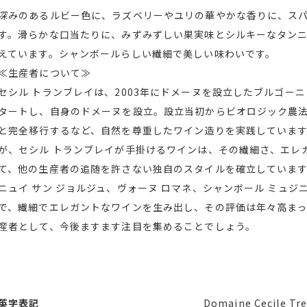
深みのあるルビー色に、ラズベリーやユリの華やかな香りに、ス
す。滑らかな口当たりに、みずみずしい果実味とシルキーなタン
えています。シャンボールらしい繊細で美しい味わいです。
≪生産者について≫
セシル トランブレイは、2003年にドメーヌを設立したブルゴー
タートし、自身のドメーヌを設立。設立当初からビオロジック農法
と完全移行するなど、自然を尊重したワイン造りを実践しています
が、セシル トランブレイが手掛けるワインは、その繊細さ、エレ
て、他の生産者の追随を許さない独自のスタイルを確立していま
ニュイ サン ジョルジュ、ヴォーヌ ロマネ、シャンボール ミュ
で、繊細でエレガントなワインを生み出し、その評価は年々高ま
産者として、今後ますます注目を集めることでしょう。
英字表記
Domaine Cecile Tr