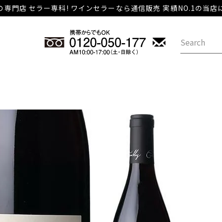
専門店 セラー専科! ワインセラーなら通信販売 実績NO.1の当