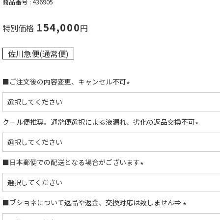
商品番号
436905
154,000
特別価格
佐川急便(通常便)
■ご注文後の内容変更、キャンセル不可
(
必
須
クール便推奨。通常便選択による液漏れ、劣化の返品交換不可
)
(
必
須
■日本郵便での配送となる場合がございます
)
(
必
須
■ブショネについて返品や返金、交換対応は致しません⇒
)
(