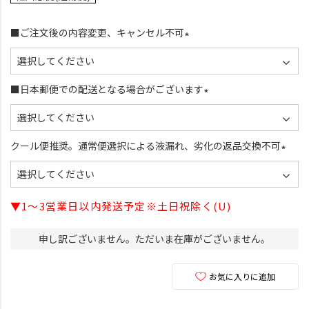
■ご注文後の内容変更、キャンセル不可
(
必
須
■日本郵便での配送となる場合がございます
)
(
必
須
クール便推奨。通常便選択による液漏れ、劣化の返品交換不可
)
(
必
須
▼1～3営業日以内発送予定※土日祝除く(U)
)
申し訳ございません。ただいま在庫がございません。
お気に入りに追加