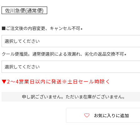
佐川急便(通常便)
■ご注文後の内容変更、キャンセル不可
(
必
須
クール便推奨。通常便選択による液漏れ、劣化の返品交換不可
)
(
必
須
▼2～4営業日以内に発送※土日セール時除く
)
申し訳ございません。ただいま在庫がございません。
お気に入りに追加