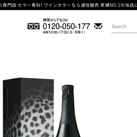
専門店 セラー専科! ワインセラーなら通信販売 実績NO.1の当