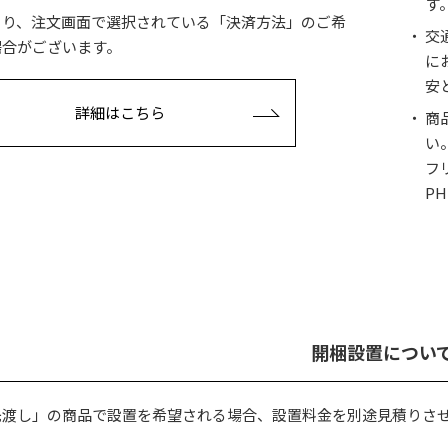
す
より、注文画面で選択されている「決済方法」のご希
交
場合がございます。
に
安
詳細はこちら
商
い
フ
PH
開梱設置につい
先渡し」の商品で設置を希望される場合、設置料金を別途見積りさ
。