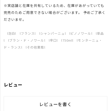
※実店舗と在庫を共有しているため、在庫があがっていても
完売のためご用意できない場合がございます。 予めご了承く
ださいませ。
l泡白l lフランスl lシャンパーニュl lピノノワールl l単品
l lブラン・ド・ノワールl l辛口l l750mll lモンターニュ・
ド・ランスl lその他業態l
レビュー
レビューを書く