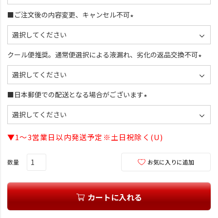
必
須
■ご注文後の内容変更、キャンセル不可
)
(
必
須
クール便推奨。通常便選択による液漏れ、劣化の返品交換不可
)
(
必
須
■日本郵便での配送となる場合がございます
)
(
必
須
▼1～3営業日以内発送予定※土日祝除く(U)
)
お気に入りに追加
カートに入れる