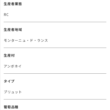
生産者業態
RC
生産者地域
モンターニュ・ド・ランス
生産村
アンボネイ
タイプ
ブリュット
葡萄品種