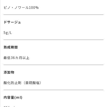
ピノ・ノワール100%
ドサージュ
5g/L
熟成期間
最低36カ月以上
添加物
酸化防止剤（亜硫酸塩）
内容量(ml)