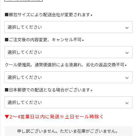
■梱包サイズにより配送会社が変更されます
(
必
須
■ご注文後の内容変更、キャンセル不可
)
(
必
須
クール便推奨。通常便選択による液漏れ、劣化の返品交換不可
)
(
必
須
■日本郵便での配送となる場合がございます
)
(
必
須
▼2～4営業日以内に発送※土日セール時除く
)
申し訳ございません。ただいま在庫がございません。