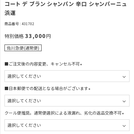
コート デ ブラン シャンパン 辛口 シャンパーニュ
浜運
商品番号
431702
33,000
特別価格
佐川急便(通常便)
■ご注文後の内容変更、キャンセル不可
(
必
須
■日本郵便での配送となる場合がございます
)
(
必
須
クール便推奨。通常便選択による液漏れ、劣化の返品交換不可
)
(
必