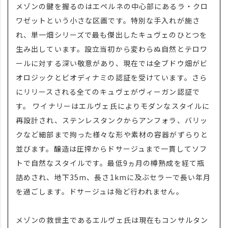
メゾンの鍵を握るのはエペルネの中心部にあるラ・クロ
ワゼットという小さな区画です。特別な手入れが施さ
れ、単一畑シリーズで最も傑出したキュヴェのひとつを
生み出しています。設立当初から変わらぬ自然とテロワ
ールに対する深い敬意があり、現在では全ブドウ畑がビ
オロジックとビオディナミの認証を受けています。さら
にリリースされる全てのキュヴェがヴィーガン認証で
す。 ワイナリーはエルヴェ氏によりモダンなスタイルに
再設計され、ステンレスタンクからアンフォラ、バリッ
クなど細部まで拘った様々な形や素材の容器がずらりと
並びます。醸造は圧搾からドサージュまで一貫してソフ
トで自然なスタイルです。最低9ヵ月の樽熟成を経て瓶
詰めされ、地下35m、長さ1kmに及ぶセラーで長い年月
を過ごします。ドサージュは殆ど行われません。
メゾンの救世主であるエルヴェ氏は現在もコンサルタン