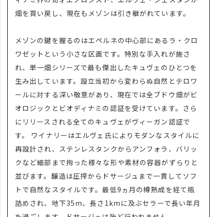
畑を買い戻し、現在もメゾンは引き継がれています。
メゾンの鍵を握るのはエペルネの中心部にあるラ・クロ
ワゼットという小さな区画です。特別な手入れが施さ
れ、単一畑シリーズで最も傑出したキュヴェのひとつを
生み出しています。設立当初から変わらぬ自然とテロワ
ールに対する深い敬意があり、現在では全ブドウ畑がビ
オロジックとビオディナミの認証を受けています。さら
にリリースされる全てのキュヴェがヴィーガン認証で
す。 ワイナリーはエルヴェ氏によりモダンなスタイルに
再設計され、ステンレスタンクからアンフォラ、バリッ
クなど細部まで拘った様々な形や素材の容器がずらりと
並びます。醸造は圧搾からドサージュまで一貫してソフ
トで自然なスタイルです。最低9ヵ月の樽熟成を経て瓶
詰めされ、地下35m、長さ1kmに及ぶセラーで長い年月
を過ごします。ドサージュは殆ど行われません。