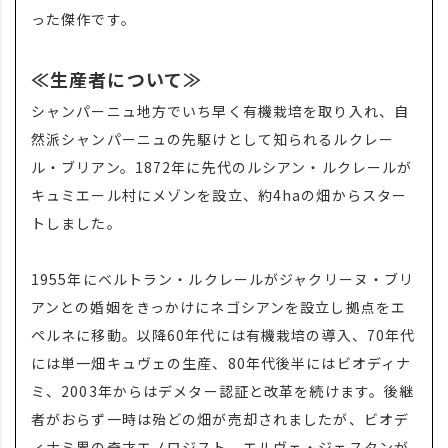
った傑作です。
≪生産者について≫
シャンパーニュ地方でいち早く有機栽培を取り入れ、自
然派シャンパーニュの先駆けとして知られるルクレー
ル・ブリアン。1872年に先代のルシアン・ルクレールが
キュミエール村にメゾンを設立、約4haの畑からスター
トしました。
1955年にベルトラン・ルクレールがジャクリーヌ・ブリ
アンとの婚姻をきっかけにネゴシアンを設立し拠点をエ
ペルネに移動。以降60年代には有機栽培の導入、70年代
には単一畑キュヴェの生産、80年代後半にはビオディナ
ミ、2003年からはデメター認証と改革を続けます。後継
者がおらず一時は殆どの畑が売却されましたが、ビオデ
ィナミ界の奇才エノロジスト、エルヴェ・ジェスタンが