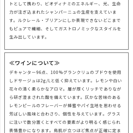
トとして携わり、ビオディナミのエネルギー、光、生命
力が注ぎ込まれたシャンパーニュの生産を支えていま
す。ルクレール・ブリアンにしか表現できないどこまで
もピュアで繊細、そしてガストロノミックなスタイルを
生み出しています。
≪ワインについて≫
デキャンター96点、100%グランクリュのブドウを使用
しドサージュは2g/Lと低く抑えています。レモンや白い
花々の清く柔らかなアロマ。層が厚くリッチでありなが
ら研ぎ澄まされた酸を備えています。仄かな苦味のある
レモンピールのフレーバーが蜂蜜やパイ生地を思わせる
芳ばしい風味と合わさり、個性を与えています。グラス
に注いで数分置くとすべての要素がより明るく感じられ
表情豊かになります。鳥肌が立つほど焦点が正確に定ま