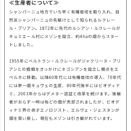
≪生産者について≫
シャンパーニュ地方でいち早く有機栽培を取り入れ、自
然派シャンパーニュの先駆けとして知られるルクレー
ル・ブリアン。1872年に先代のルシアン・ルクレールが
キュミエール村にメゾンを設立、約4haの畑からスター
トしました。
1955年にベルトラン・ルクレールがジャクリーヌ・ブリ
アンとの婚姻をきっかけにネゴシアンを設立し拠点をエ
ペルネに移動。以降60年代には有機栽培の導入、70年代
には単一畑キュヴェの生産、80年代後半にはビオディナ
ミ、2003年からはデメター認証と改革を続けます。後継
者がおらず一時は殆どの畑が売却されましたが、ビオデ
ィナミ界の奇才エノロジスト、エルヴェ・ジェスタンが
畑を買い戻し、現在もメゾンは引き継がれています。