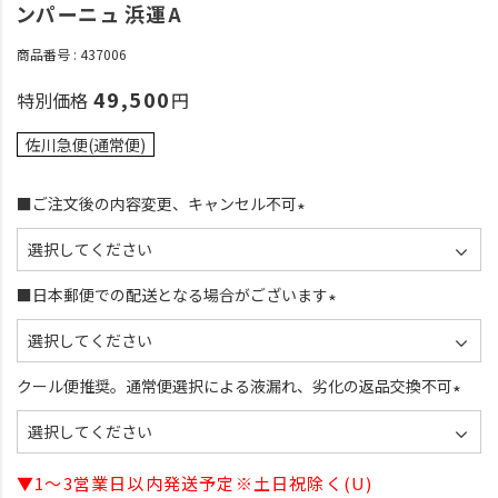
ンパーニュ 浜運A
商品番号
437006
49,500
特別価格
佐川急便(通常便)
■ご注文後の内容変更、キャンセル不可
(
必
須
■日本郵便での配送となる場合がございます
)
(
必
須
クール便推奨。通常便選択による液漏れ、劣化の返品交換不可
)
(
必
須
▼1～3営業日以内発送予定※土日祝除く(U)
)