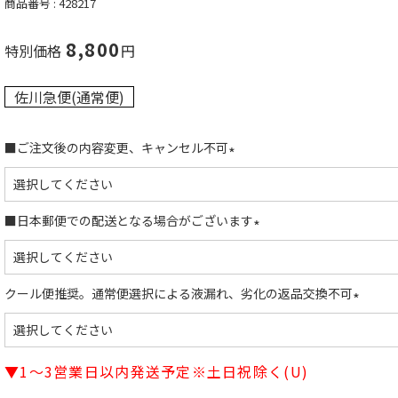
商品番号
428217
8,800
特別価格
佐川急便(通常便)
■ご注文後の内容変更、キャンセル不可
(
必
須
■日本郵便での配送となる場合がございます
)
(
必
須
クール便推奨。通常便選択による液漏れ、劣化の返品交換不可
)
(
必
須
▼1～3営業日以内発送予定※土日祝除く(U)
)