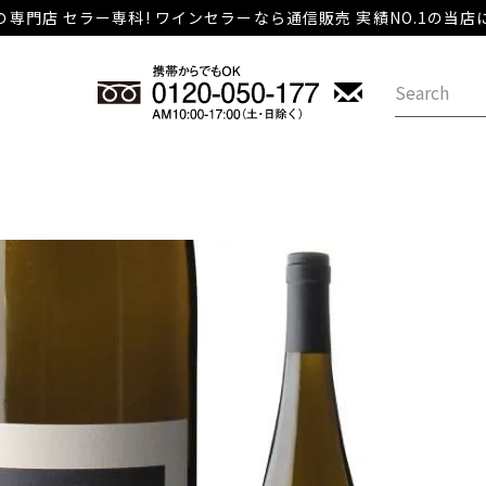
専門店 セラー専科! ワインセラーなら通信販売 実績NO.1の当