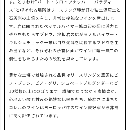
す。とりわけ“バート・クロイツナッハー・パラディー
ス”と呼ばれる場所はリースリング種が好む粘土泥灰土と
石灰岩の土壌を有し、非常に複雑なワインを産出しま
す。岩に囲まれたベッケルハイマー城周辺の畑は活力と
張りをもたらすブドウ、粘板岩の広がるノルハイマー・
キルシュチェック一帯は自然発酵を助長するブドウを生
み出すなど、それぞれの所有区画がワインに唯一無二の
個性をもたらすための役割を果たしています。
豊かな土壌で栽培される品種はリースリングを筆頭にピ
ノ・ブラン、ピノ・グリ、シュペートブルグンダーなど
10種類以上にのぼります。繊細でありながら表情豊か、
心地よい酸と甘みの絶妙な比率をもち、純粋さに満ちた
コレルのワインはヨーロッパ中のワイン愛好家から非常
に高く評価されています。