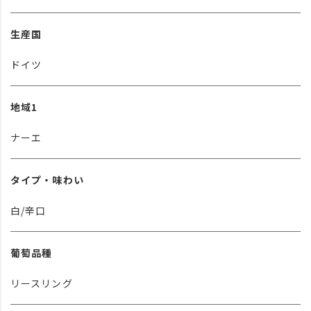
生産国
ドイツ
地域1
ナーエ
タイプ・味わい
白/辛口
葡萄品種
リースリング