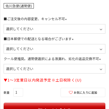
佐川急便(通常便)
■ご注文後の内容変更、キャンセル不可
(
必
須
■日本郵便での配送となる場合がございます
)
(
必
須
クール便推奨。通常便選択による液漏れ、劣化の返品交換不可
)
(
必
須
▼1～3営業日以内発送予定※土日祝除く(U)
)
お気に入りに追加