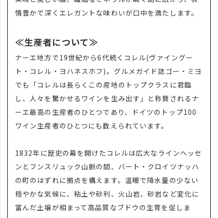
情豊かで深くエレガントな味わいが口中を満たします。
≪生産者について≫
ナーエ地方で19世紀から6代続くコレル(ヴァイングー
ト・コレル・ヨハネスホフ)。グルメガイド誌ゴー・ミヨ
でも「コレルは長らくこの産地のトップクラスに君臨
し、人々を驚かせるワインを生み出す」と称賛されるナ
ーエ最高の生産者のひとつであり、ドイツのトップ100
ワイン生産者のひとつにも数えられています。
1832年に歴史の幕を開けたコレルは広大なラインヘッセ
ンとフンスリュック山脈の間、バート・クロイツナッハ
の町のはずれに拠点を構えます。温暖で降水量の少ない
穏やかな気候に、粘土や砂利、火山岩、砂岩など変化に
富んだ土壌が相まって高品質なブドウの生育を促しま