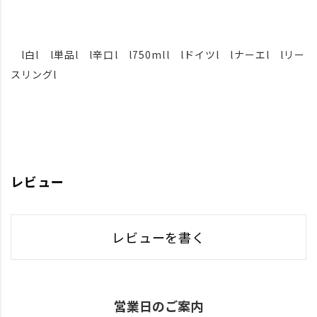
l白l l単品l l辛口l l750mll lドイツl lナーエl lリー
スリングl
レビュー
レビューを書く
営業日のご案内