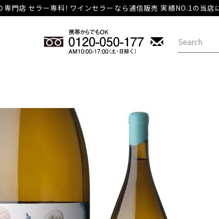
専門店 セラー専科! ワインセラーなら通信販売 実績NO.1の当