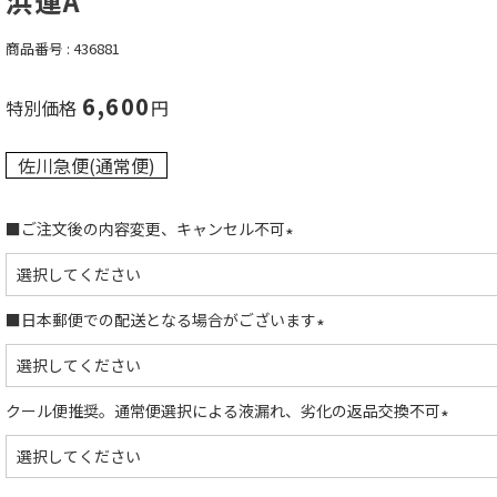
浜運A
商品番号
436881
6,600
特別価格
佐川急便(通常便)
■ご注文後の内容変更、キャンセル不可
(
必
須
■日本郵便での配送となる場合がございます
)
(
必
須
クール便推奨。通常便選択による液漏れ、劣化の返品交換不可
)
(
必
須