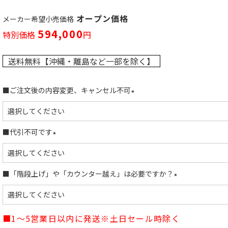
オープン価格
メーカー希望小売価格
594,000
特別価格
送料無料【沖縄・離島など一部を除く】
■ご注文後の内容変更、キャンセル不可
(
必
須
■代引不可です
)
(
必
須
■「階段上げ」や「カウンター越え」は必要ですか？
)
(
必
須
■1～5営業日以内に発送※土日セール時除く
)