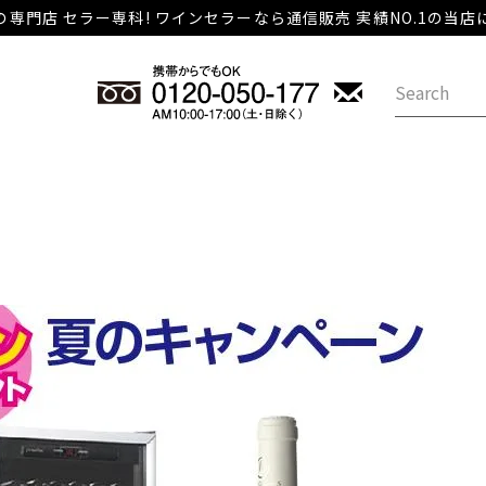
専門店 セラー専科! ワインセラーなら通信販売 実績NO.1の当