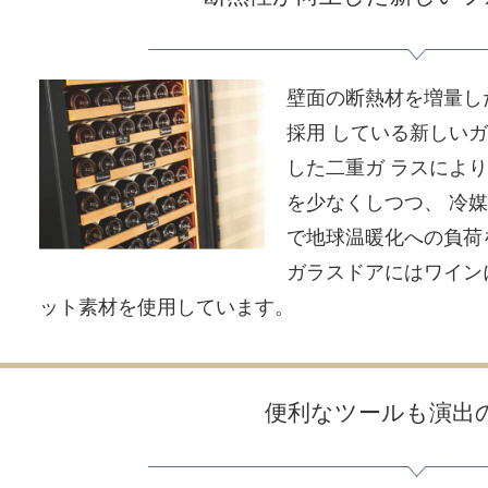
壁面の断熱材を増量し
採用 している新しい
した二重ガ ラスによ
を少なくしつつ、 冷
で地球温暖化への負荷
ガラスドアにはワイン
ット素材を使用しています。
便利なツールも演出