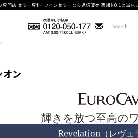
専門店 セラー専科! ワインセラーなら通信販売 実績NO.1の当
ン
シオン
輝きを放つ至高の
Revelation（レ