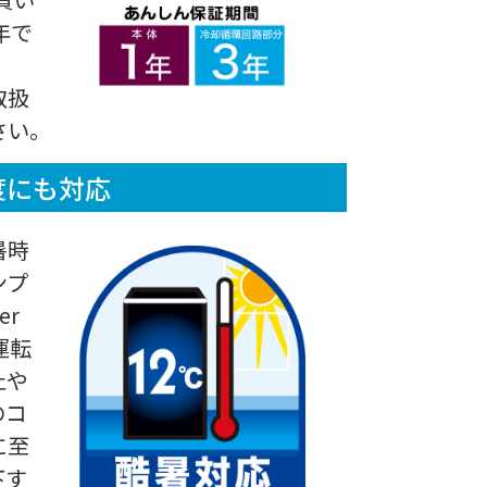
年で
取扱
さい。
度にも対応
暑時
ンプ
r
運転
止や
のコ
に至
下す