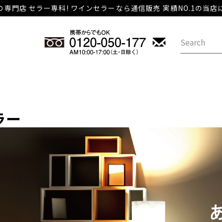
専門店 セラー専科! ワインセラーなら通信販売 実績NO.1の当
ラー