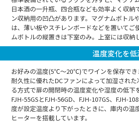
日本酒の一升瓶、四合瓶なども効率よく収納で
ン収納用の凹凸があります。マグナムボトル
は、薄い板やスチレンボードなどを置いてご使
ムボトルの縦置きは下室のみ。上室には収納し
温度変化を低
お好みの温度(5℃～20℃)でワインを保存で
耐久性に優れたDCファンによって加湿された
る方式で扉の開閉時の温度変化や湿度の低下
FJH-55GSとFJH-56GD、FJH-107GS、FJH-
度が設定温度より下がったときに、庫内の温
ヒーターを搭載しています。