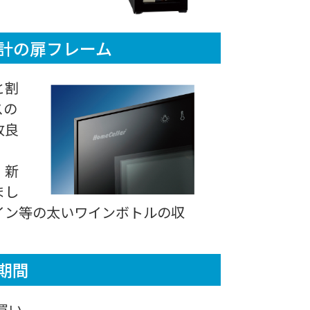
計の扉フレーム
と割
スの
改良
、新
まし
イン等の太いワインボトルの収
期間
買い