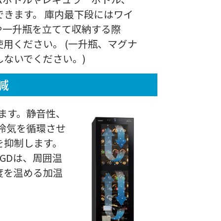
きます。 庫内最下段にはワイ
や一升瓶を立てて収納する際
用ください。 (一升瓶、マグナ
ないでください。)
減
きます。静音性、
冷気を循環させ
を抑制します。
108GDは、周囲温
度を温める加温