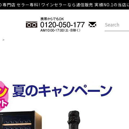
専門店 セラー専科! ワインセラーなら通信販売 実績NO.1の当