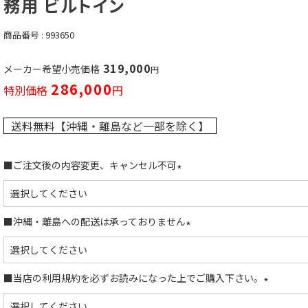
務用 ビルトイン
商品番号
993650
319,000
メーカー希望小売価格
286,000
特別価格
送料無料【沖縄・離島など一部を除く】
■ご注文後の内容変更、キャンセル不可
(
必
須
■沖縄・離島への配送は承っておりません
)
(
必
須
■当店の利用規約を必ずお読みになった上でご購入下さい。
)
(