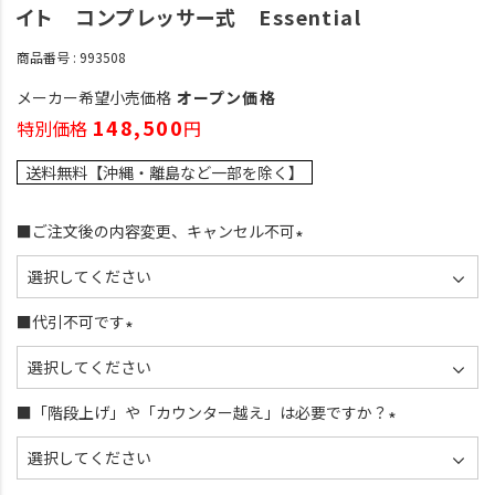
イト コンプレッサー式 Essential
商品番号
993508
メーカー希望小売価格
オープン価格
148,500
特別価格
送料無料【沖縄・離島など一部を除く】
■ご注文後の内容変更、キャンセル不可
(
必
須
■代引不可です
)
(
必
須
■「階段上げ」や「カウンター越え」は必要ですか？
)
(
必