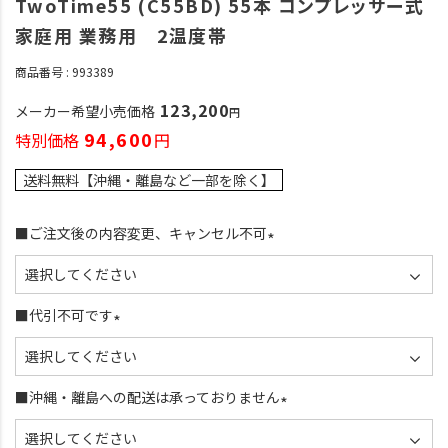
TwoTime55 (C55BD) 55本 コンプレッサー式
家庭用 業務用 2温度帯
商品番号
993389
123,200
メーカー希望小売価格
94,600
特別価格
送料無料【沖縄・離島など一部を除く】
■ご注文後の内容変更、キャンセル不可
(
必
須
■代引不可です
)
(
必
須
■沖縄・離島への配送は承っておりません
)
(