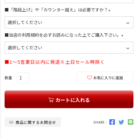
必
須
■「階段上げ」や「カウンター越え」は必要ですか？
)
(
必
須
■当店の利用規約を必ずお読みになった上でご購入下さい。
)
(
必
須
■1～5営業日以内に発送※土日セール時除く
)
お気に入りに追加
カートに入れる
商品に関するお問合せ
SHARE :