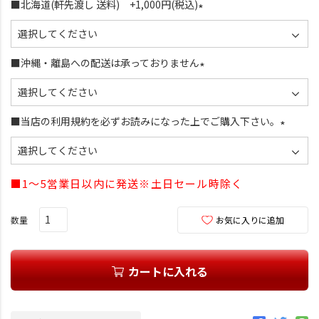
須
■北海道(軒先渡し 送料) +1,000円(税込)
)
(
必
須
■沖縄・離島への配送は承っておりません
)
(
必
須
■当店の利用規約を必ずお読みになった上でご購入下さい。
)
(
必
須
■1～5営業日以内に発送※土日セール時除く
)
お気に入りに追加
カートに入れる