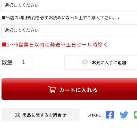
(
必
須
■当店の利用規約を必ずお読みになった上でご購入下さい。
)
(
必
須
■1～5営業日以内に発送※土日セール時除く
)
お気に入りに追加
カートに入れる
SHARE :
商品に関するお問合せ