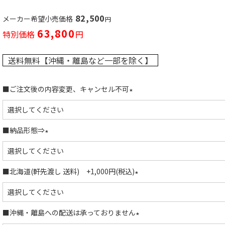
82,500
メーカー希望小売価格
63,800
特別価格
送料無料【沖縄・離島など一部を除く】
■ご注文後の内容変更、キャンセル不可
(
必
須
■納品形態⇒
)
(
必
須
■北海道(軒先渡し 送料) +1,000円(税込)
)
(
必
須
■沖縄・離島への配送は承っておりません
)