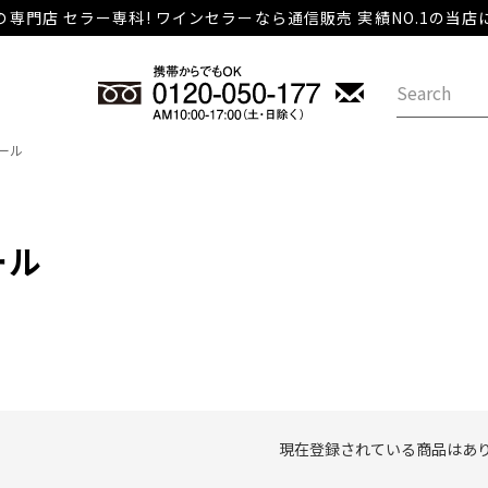
専門店 セラー専科! ワインセラーなら通信販売 実績NO.1の当
ール
ール
現在登録されている商品はあ