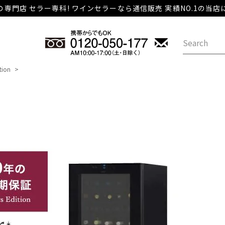
専門店 セラー専科! ワインセラーなら通信販売 実績NO.1の当
tion