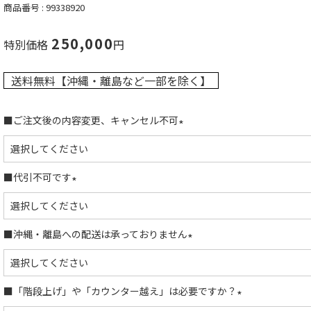
商品番号
99338920
250,000
特別価格
送料無料【沖縄・離島など一部を除く】
■ご注文後の内容変更、キャンセル不可
(
必
須
■代引不可です
)
(
必
須
■沖縄・離島への配送は承っておりません
)
(
必
須
■「階段上げ」や「カウンター越え」は必要ですか？
)