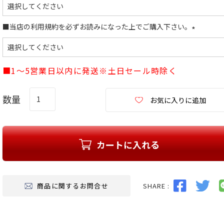
(
必
須
■当店の利用規約を必ずお読みになった上でご購入下さい。
)
(
必
須
■1～5営業日以内に発送※土日セール時除く
)
お気に入りに追加
カートに入れる
SHARE :
商品に関するお問合せ