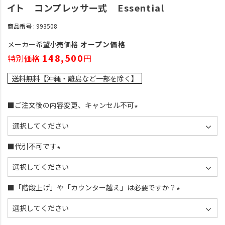
イト コンプレッサー式 Essential
商品番号
993508
メーカー希望小売価格
オープン価格
148,500
特別価格
送料無料【沖縄・離島など一部を除く】
■ご注文後の内容変更、キャンセル不可
(
必
須
■代引不可です
)
(
必
須
■「階段上げ」や「カウンター越え」は必要ですか？
)
(
必