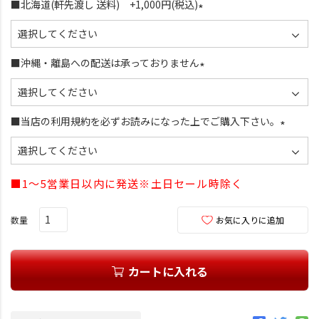
須
■北海道(軒先渡し 送料) +1,000円(税込)
)
(
必
須
■沖縄・離島への配送は承っておりません
)
(
必
須
■当店の利用規約を必ずお読みになった上でご購入下さい。
)
(
必
須
■1～5営業日以内に発送※土日セール時除く
)
お気に入りに追加
カートに入れる