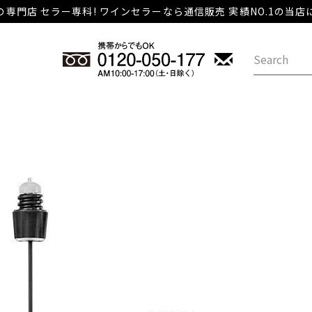
専門店 セラー専科! ワインセラーなら通信販売 実績NO.1の当