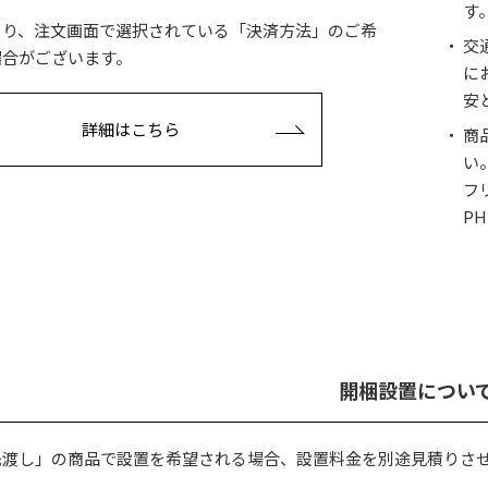
す
より、注文画面で選択されている「決済方法」のご希
交
場合がございます。
に
安
詳細はこちら
商
い
フ
PH
開梱設置につい
先渡し」の商品で設置を希望される場合、設置料金を別途見積りさ
。