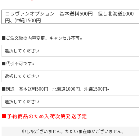
コラヴァンオプション 基本送料500円 但し北海道1000
円、沖縄1500円
■ご注文後の内容変更、キャンセル不可
(
必
須
■代引不可です
)
(
必
須
■別途 基本送料500円 北海道1000円、沖縄1500円
)
(
必
須
■予約商品のため入荷次第発送予定
)
申し訳ございません。ただいま在庫がございません。