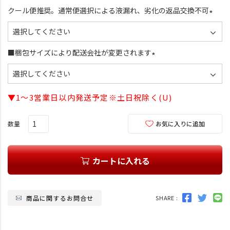
須
クール便推奨。通常便選択による液漏れ、劣化の返品交換不可
)
(
必
須
■梱包サイズにより配送会社が変更されます
)
(
必
須
▼1～3営業日以内発送予定※土日祝除く(U)
)
お気に入りに追加
カートに入れる
商品に関するお問合せ
SHARE :