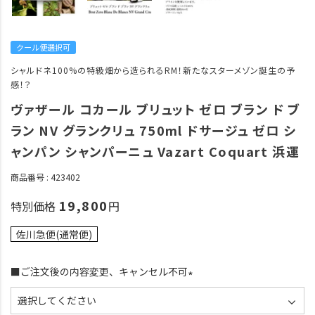
クール便選択可
シャルドネ100%の特級畑から造られるRM！新たなスターメゾン誕生の予
感！？
ヴァザール コカール ブリュット ゼロ ブラン ド ブ
ラン NV グランクリュ 750ml ドサージュ ゼロ シ
ャンパン シャンパーニュ Vazart Coquart 浜運
商品番号
423402
19,800
特別価格
佐川急便(通常便)
■ご注文後の内容変更、キャンセル不可
(
必