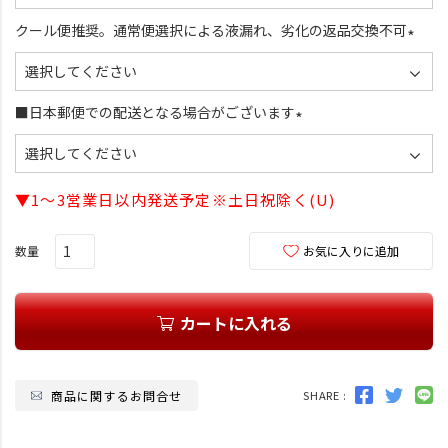
必
須
クール便推奨。通常便選択による液漏れ、劣化の返品交換不可
)
(
必
須
■日本郵便での配送となる場合がございます
)
(
必
須
▼1～3営業日以内発送予定※土日祝除く(U)
)
お気に入りに追加
カートに入れる
商品に関するお問合せ
SHARE :