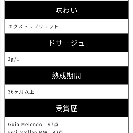
味わい
エクストラブリュット
ドサージュ
3g/L
熟成期間
36ヶ月以上
受賞歴
Guia Melendo 97点
Essi Avellan MW 92点