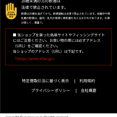
20歳未満の方の飲酒は
法律で禁止されています。
飲酒は20歳を過ぎてから。飲酒運転は法律で禁止されています。妊娠中や授
乳期の飲酒は、胎児・乳児の発育に悪影響を与えるおそれがあります。お酒
は楽しく、適量で。
■ 当ショップを装った偽装サイトやフィッシングサイト
にはご注意ください。お買い物の際には必ずアドレス
（URL）をご確認ください。
当ショップのアドレス（URL）は下記です。
「https://winecellar.jp/」
特定商取引法に基づく表示
利用規約
プライバシーポリシー
会社概要
copyright © izumise.co.jp All rights reserved.