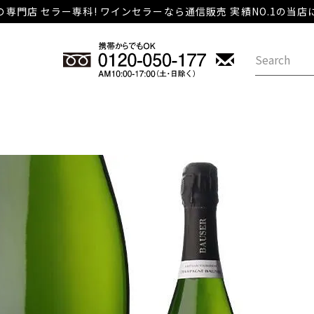
専門店 セラー専科! ワインセラーなら通信販売 実績NO.1の当