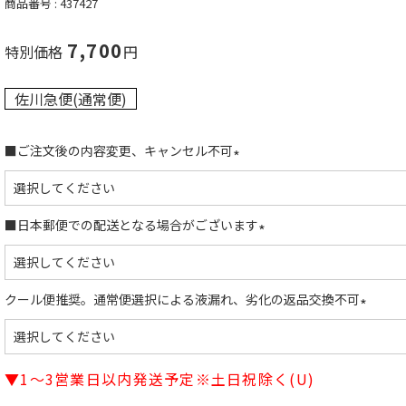
商品番号
437427
7,700
特別価格
佐川急便(通常便)
■ご注文後の内容変更、キャンセル不可
(
必
須
■日本郵便での配送となる場合がございます
)
(
必
須
クール便推奨。通常便選択による液漏れ、劣化の返品交換不可
)
(
必
須
▼1～3営業日以内発送予定※土日祝除く(U)
)